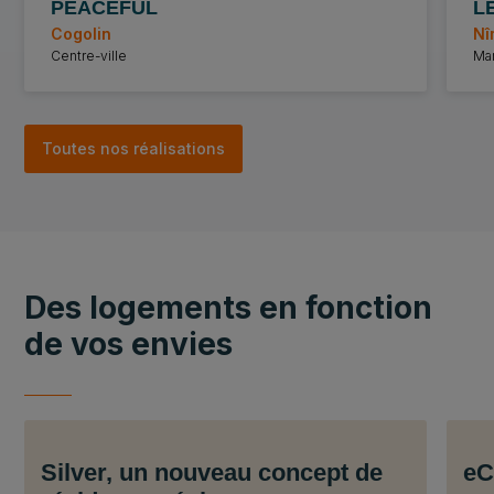
PEACEFUL
L
Cogolin
Nî
Centre-ville
Mar
Toutes nos réalisations
Des logements en fonction
de vos envies
Silver, un nouveau concept de
eC