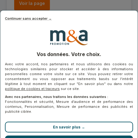
Voir la page
Continuer sans accepter →
FAIRE DES ÉCONOMIES D’ÉNERGIES
Vos données. Votre choix.
Voir la page
Avec votre accord, nos partenaires et nous utilisons des cookies ou
technologies similaires pour stocker et accéder à des informations
personnelles comme votre visite sur ce site. Vous pouvez retirer votre
consentement ou vous opposer aux traitements basés sur l'intérêt
légitime à tout moment en cliquant sur "En savoir plus" ou dans notre
politique de cookies et traceurs
sur ce site.
ETRE SEREIN AVEC LES GARANTIES ET
Avec nos partenaires, nous traitons les données suivantes :
Fonctionnalités et sécurité, Mesure d'audience et de performance des
LE SAV
contenus, Personnalisation, Mesure de performance des publicités et
publicité ciblée.
Voir la page
En savoir plus →