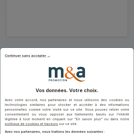
VILLA LAURÈS : NOUS VIVONS NOS
Continuer sans accepter →
PROJETS DE L’INTÉRIEUR
Le Groupe M&A installe ses bureaux au rez-de-
chaussée de Villa Laurès, sa résidence
emblématique du quartier du Nouvel Hôtel de Ville à
Montpellier. Une philosophie assumée : vivre nos
projets pour mieux les concevoir.
Vos données. Votre choix.
Avec votre accord, nos partenaires et nous utilisons des cookies ou
technologies similaires pour stocker et accéder à des informations
personnelles comme votre visite sur ce site. Vous pouvez retirer votre
consentement ou vous opposer aux traitements basés sur l'intérêt
légitime à tout moment en cliquant sur "En savoir plus" ou dans notre
politique de cookies et traceurs
sur ce site.
Avec nos partenaires, nous traitons les données suivantes :