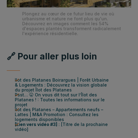
Plongez au cœur de ce futur lieu de vie où
urbanisme et nature ne font plus qu'un.
Découvrez en images comment les 54%
d'espaces plantés transforment radicalement
l'expérience résidentielle.
🔗 Pour aller plus loin
Ilot des Platanes Boirargues | Forêt Urbaine
& Logements
: Découvrez la vision globale
du projet Îlot des Platanes
Psst… 🤫 On vous dit tout sur l’Îlot des
Platanes !
: Toutes les informations sur le
projet
Îlot des Platanes – Appartements neufs –
Lattes | M&A Promotion
: Consultez les
logements disponibles
[Lien vers vidéo #3]
: [Titre de la prochaine
vidéo]