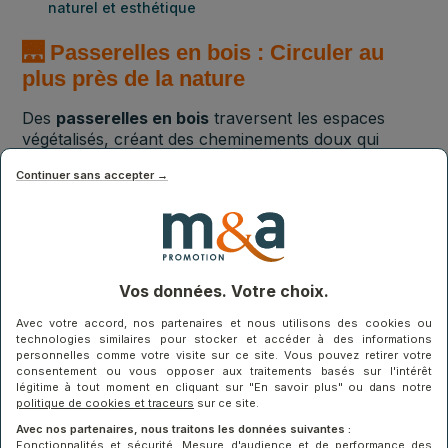
naturel et esthétique
🌉 Passerelles en bois : Circuler au
plus près de la nature
Des
passerelles en bois
traversent les espaces
végétalisés, créant des cheminements doux qui
invitent à la promenade. Ces structures légères :
Continuer sans accepter →
Minimisent l’impact au sol
Offrent des perspectives uniques sur la
forêt urbaine
Créent une continuité entre les différents
espaces verts
Utilisent des matériaux biosourcés et
Vos données. Votre choix.
durables
Avec votre accord, nos partenaires et nous utilisons des cookies ou
technologies similaires pour stocker et accéder à des informations
personnelles comme votre visite sur ce site. Vous pouvez retirer votre
consentement ou vous opposer aux traitements basés sur l'intérêt
légitime à tout moment en cliquant sur "En savoir plus" ou dans notre
politique de cookies et traceurs
sur ce site.
Avec nos partenaires, nous traitons les données suivantes :
Fonctionnalités et sécurité, Mesure d'audience et de performance des