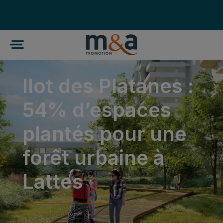
Ilot des Platanes :
54% d’espaces
plantés pour une
forêt urbaine à
Lattes