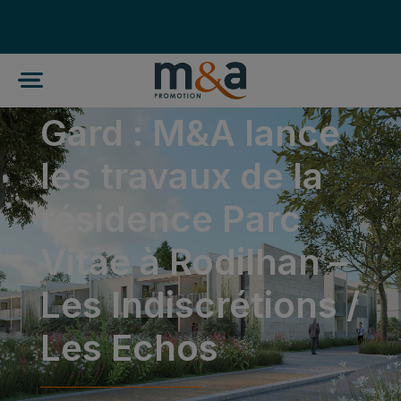
Gard : M&A lance
les travaux de la
résidence Parc
Vitae à Rodilhan –
Les Indiscrétions /
Les Echos