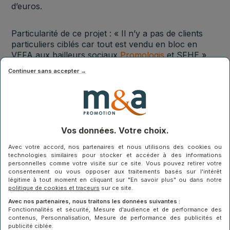
d’euros.
Particularité de ce projet : « Il n’y a pas de clients
particuliers ciblés car tout est vendu en bloc en
VEFA aux bailleurs sociaux
Promologis
et SFHE »,
indique Victoria Martinez-Rocher. L’architecte est
Continuer sans accepter →
Johan Laure (NAS Architecture, Montpellier) et le
paysagiste Aymeric Dufour. « Pour la construction,
nous utiliserons essentiellement des matériaux géo-
sourcés, avec notamment des pierres massives de la
carrière des Estaillades, situées dans le Luberon »,
précise-t-elle.
Vos données. Votre choix.
Avec votre accord, nos partenaires et nous utilisons des cookies ou
technologies similaires pour stocker et accéder à des informations
personnelles comme votre visite sur ce site. Vous pouvez retirer votre
consentement ou vous opposer aux traitements basés sur l'intérêt
légitime à tout moment en cliquant sur "En savoir plus" ou dans notre
Texte issu du journal Les Echos rédigé par Hubert
politique de cookies et traceurs
sur ce site.
Vialatte
Avec nos partenaires, nous traitons les données suivantes :
Fonctionnalités et sécurité, Mesure d'audience et de performance des
contenus, Personnalisation, Mesure de performance des publicités et
Texte issu des Indiscrétions rédigé par Hubert
publicité ciblée.