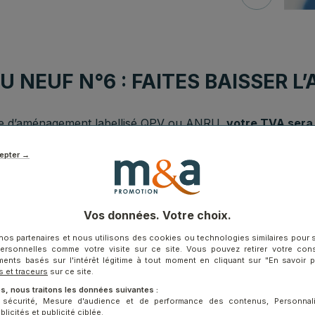
 NEUF N°6 : FAITES BAISSER L’
one d’aménagement labellisé QPV ou ANRU,
votre TVA sera 
epter →
ANTAGE DU NEUF N°7 : SOYEZ É
faire des économies d’énergie
:
les bâtiments neufs doiven
Vos données. Votre choix.
nne pour n’en citer que quelque uns. Chez M&A Promotio
 Villa Réglisse à Montpellier. Cela est lié à une conception e
nos partenaires et nous utilisons des cookies ou technologies similaires pour 
ée, une mise à disposition des eaux chaudes au travers du r
personnelles comme votre visite sur ce site. Vous pouvez retirer votre co
ments basés sur l'intérêt légitime à tout moment en cliquant sur "En savoir 
ues intégrés à plat sur membrane d’étanchéité type Sika réi
s et traceurs
sur ce site.
s et faciliter les usages respectueux de l’environnement. D
s, nous traitons les données suivantes :
2012.
t sécurité, Mesure d'audience et de performance des contenus, Personnal
icités et publicité ciblée.