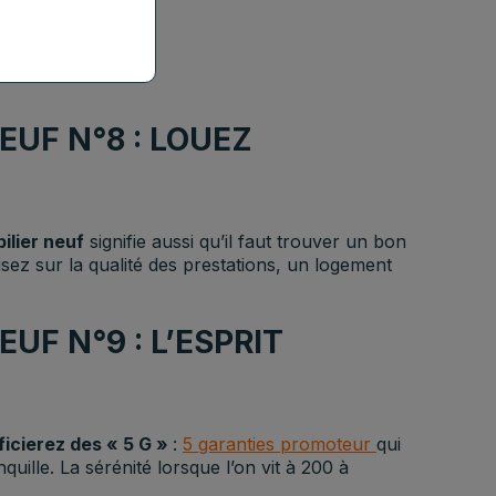
UF N°8 : LOUEZ
ilier neuf
signifie aussi qu’il faut trouver un bon
isez sur la qualité des prestations, un logement
UF N°9 : L’ESPRIT
icierez des « 5 G »
:
5 garanties promoteur
qui
quille. La sérénité lorsque l’on vit à 200 à