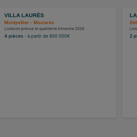
VILLA LAURÈS
LA
Dernières opportunités
De
Montpellier - Moularès
Sè
Livraison prévue le quatrième trimestre 2026
Livr
4 pièces
- à partir de 850 000€
2 