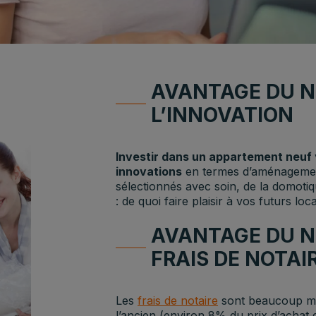
AVANTAGE DU NE
L’INNOVATION
Investir dans un appartement neuf
innovations
en termes d’aménagement 
sélectionnés avec soin, de la domot
: de quoi faire plaisir à vos futurs loca
AVANTAGE DU NE
FRAIS DE NOTAI
Les
frais de notaire
sont beaucoup moi
l’ancien (environ 8% du prix d’achat 