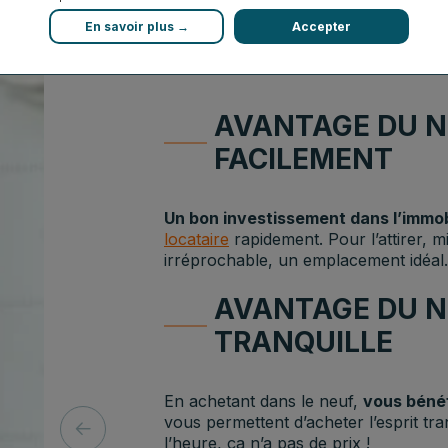
En savoir plus →
Accepter
AVANTAGE DU NE
FACILEMENT
Un bon investissement dans l’immob
locataire
rapidement. Pour l’attirer, m
irréprochable, un emplacement idéal.
AVANTAGE DU NE
TRANQUILLE
En achetant dans le neuf,
vous bénéf
vous permettent d’acheter l’esprit tran
l’heure, ça n’a pas de prix !