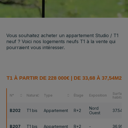
Vous souhaitez acheter un appartement Studio / T1
neuf ? Voici nos logements neufs T1 à la vente qui
pourraient vous intéresser.
T1 À PARTIR DE 228 000€ | DE 33,68 À 37,54M2
Surface
N°
Nature
Type
Étage
Exposition
habitabl
Nord
B202
T1 bis
Appartement
R+2
37.54m
Ouest
B207
T1 bis
Appartement
R+2
-
36.95m