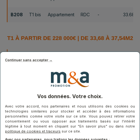
B208
T1 bis
Appartement
RDC
-
33.68m
T1 À PARTIR DE 228 000€ | DE 33,68 À 37,54M2
Surface
N°
Nature
Type
Étage
Exposition
habitabl
Continuer sans accepter →
Nord
B202
T1 bis
Appartement
R+2
37.54m
Ouest
B207
T1 bis
Appartement
R+2
-
36.95m
Vos données. Votre choix.
Avec votre accord, nos partenaires et nous utilisons des cookies ou
B208
T1 bis
Appartement
RDC
-
33.68m
technologies similaires pour stocker et accéder à des informations
personnelles comme votre visite sur ce site. Vous pouvez retirer votre
consentement ou vous opposer aux traitements basés sur l'intérêt
légitime à tout moment en cliquant sur "En savoir plus" ou dans notre
politique de cookies et traceurs
sur ce site.
Avec nos partenaires, nous traitons les données suivantes :