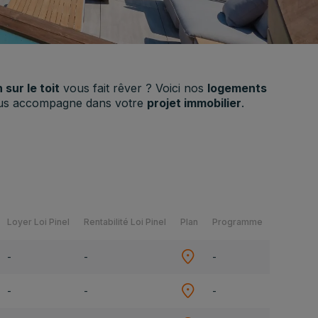
 sur le toit
vous fait rêver ? Voici nos
logements
 vous accompagne dans votre
projet immobilier
.
Loyer Loi Pinel
Rentabilité Loi Pinel
Plan
Programme
-
-
-
-
-
-