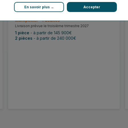
En savoir plus →
Accepter
KODAMA
Dernières opportunités
Montpellier - Facultés
Livraison prévue le troisième trimestre 2027
1 pièce
- à partir de 145 900€
2 pièces
- à partir de 240 000€