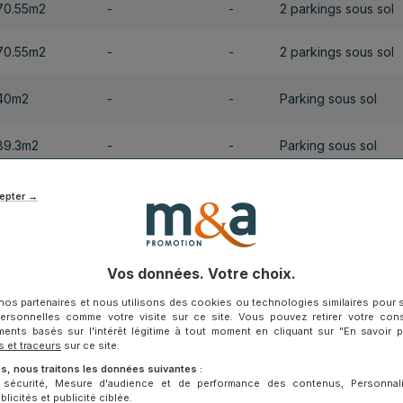
70.55m2
-
-
2 parkings sous sol
70.55m2
-
-
2 parkings sous sol
40m2
-
-
Parking sous sol
89.3m2
-
-
Parking sous sol
45.7m2
-
-
Parking sous sol
epter →
Charger plus
Vos données. Votre choix.
nos partenaires et nous utilisons des cookies ou technologies similaires pour 
personnelles comme votre visite sur ce site. Vous pouvez retirer votre co
ments basés sur l'intérêt légitime à tout moment en cliquant sur "En savoir 
s et traceurs
sur ce site.
s, nous traitons les données suivantes :
t sécurité, Mesure d'audience et de performance des contenus, Personnal
icités et publicité ciblée.