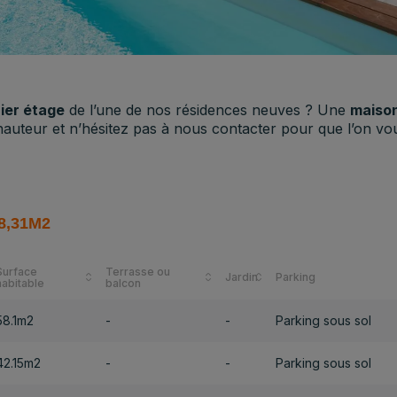
ier étage
de l’une de nos résidences neuves ? Une
maison
 hauteur et n’hésitez pas à nous contacter pour que l’on
78,31M2
Surface
Terrasse ou
Jardin
Parking
habitable
balcon
58.1m2
-
-
Parking sous sol
42.15m2
-
-
Parking sous sol