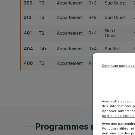
309
T3
Appartement
R+3
Sud Ouest
310
T3
Appartement
R+3
Sud Ouest
Nord
401
T2
Appartement
R+4
Ouest
404
T4+
Appartement
R+4
Sud Est
408
T2
Appartement
R+4
Sud Ouest
Continuer sans acc
Avec votre accord, 
des informations 
opposer aux traite
politique de cookie
Programmes neufs
Avec nos partenaire
Fonctionnalités e
performance des publ