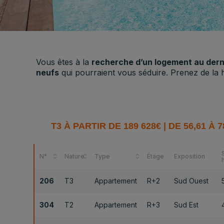
Vous êtes à la
recherche d’un logement au dern
neufs
qui pourraient vous séduire. Prenez de la
T3 À PARTIR DE 189 628€ | DE 56,61 À 
N°
Nature
Type
Étage
Exposition
206
T3
Appartement
R+2
Sud Ouest
304
T2
Appartement
R+3
Sud Est