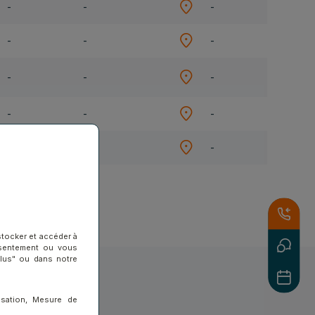
-
-
-
-
-
-
-
-
-
-
-
-
-
-
-
stocker et accéder à
nsentement ou vous
plus" ou dans notre
isation, Mesure de